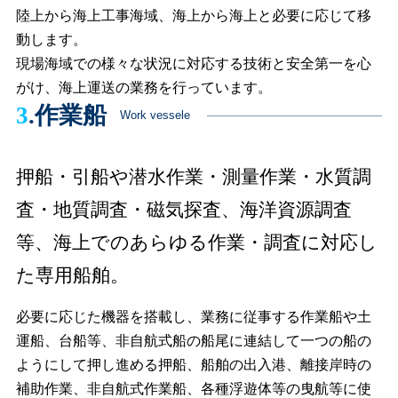
陸上から海上工事海域、海上から海上と必要に応じて移
動します。
現場海域での様々な状況に対応する技術と安全第一を心
がけ、海上運送の業務を行っています。
3
.作業船
Work vessele
押船・引船や潜水作業・測量作業・水質調
査・地質調査・磁気探査、
海洋資源調査
等、海上でのあらゆる作業・調査に対応し
た専用船舶。
必要に応じた機器を搭載し、業務に従事する作業船や土
運船、台船等、非自航式船の船尾に連結して一つの船の
ようにして押し進める押船、船舶の出入港、離接岸時の
補助作業、非自航式作業船、各種浮遊体等の曳航等に使