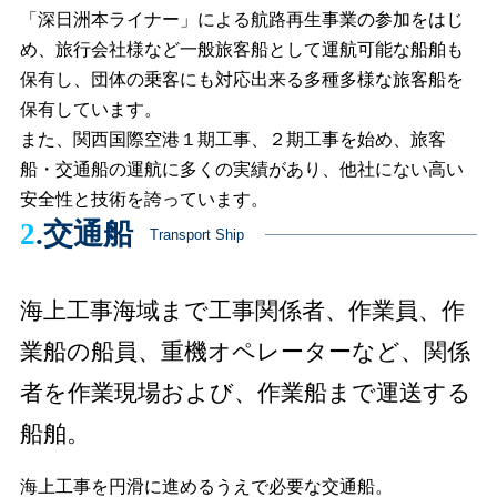
「深日洲本ライナー」による航路再生事業の参加をはじ
め、旅行会社様など一般旅客船として運航可能な船舶も
保有し、団体の乗客にも対応出来る多種多様な旅客船を
保有しています。
また、関西国際空港１期工事、２期工事を始め、旅客
船・交通船の運航に多くの実績があり、他社にない高い
安全性と技術を誇っています。
2
.交通船
Transport Ship
海上工事海域まで工事関係者、作業員、作
業船の船員、
重機オペレーターなど、関係
者を作業現場および、
作業船まで運送する
船舶。
海上工事を円滑に進めるうえで必要な交通船。