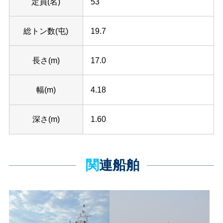
定員(名)
53
総トン数(屯)
19.7
長さ(m)
17.0
幅(m)
4.18
深さ(m)
1.60
関連船舶